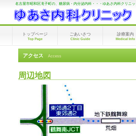
名古屋市昭和区滝子町の、糖尿病・内分泌内科・・・ゆあさ内科クリニッ
トップページ
ごあいさつ
診療案内
Top Page
Clinic Guide
Medical Info
アクセス
Access
周辺地図