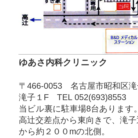
ゆあさ内科クリニック
〒466-0053 名古屋市昭和区滝
滝子１F TEL 052(693)8553
当ビル裏に駐車場8台あります
高辻交差点から東向きで、滝子
から約２００mの北側
。