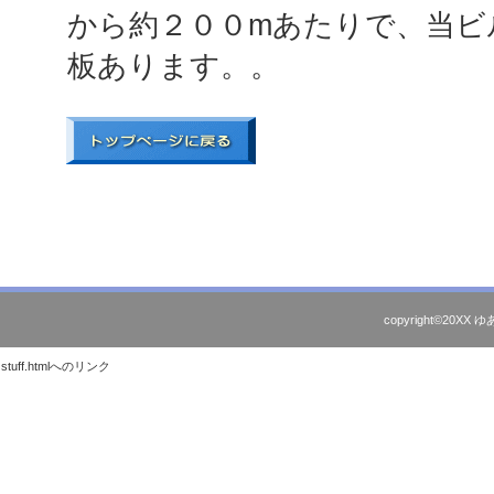
から約２００mあたりで、当ビ
板あります。
。
copyright©20XX ゆ
stuff.htmlへのリンク